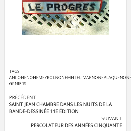
TAGS:
ANCONE
NONE
MEYROL
NONE
MNTELIMAR
NONE
PLAQUE
NON
GRNIERS
Navigation
PRÉCÉDENT
SAINT JEAN CHAMBRE DANS LES NUITS DE LA
d’article
BANDE-DESSINÉE 11E ÉDITION
SUIVANT
PERCOLATEUR DES ANNÉES CINQUANTE