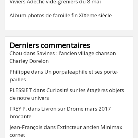
Viviers Adeche vide-greniers du 8 mai
Album photos de famille fin XIXeme siècle
Derniers commentaires
Chou
dans
Savines : l’ancien village chanson
Charley Dorelon
Philippe
dans
Un porpaleaphile et ses porte-
pailles
PLESSIET
dans
Curiosité sur les étagères objets
de notre univers
FREY P.
dans
Livron sur Drome mars 2017
brocante
Jean-François
dans
Extincteur ancien Minimax
cornet