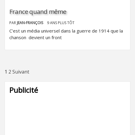
France quand même
PAR
JEAN-FRANÇOIS
9 ANS PLUS TÔT
C’est un média universel dans la guerre de 1914 que la
chanson devient un front
Pagination
1
2
Suivant
des
Publicité
publications