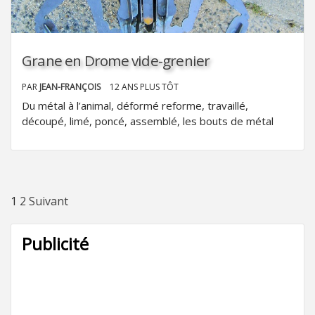
Grane en Drome vide-grenier
PAR
JEAN-FRANÇOIS
12 ANS PLUS TÔT
Du métal à l’animal, déformé reforme, travaillé,
découpé, limé, poncé, assemblé, les bouts de métal
Pagination
1
2
Suivant
des
Publicité
publications