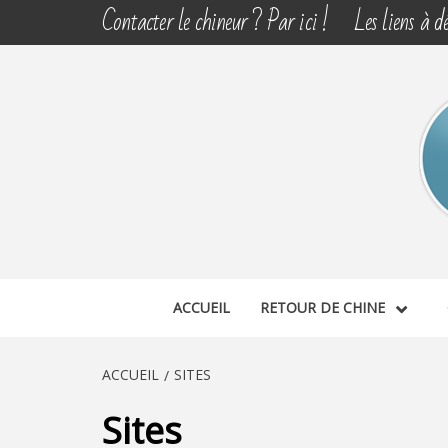
Aller
Contacter le chineur ? Par ici !
Les liens à dé
au
contenu
CHINE 
DÉCOUVERTE, PARTAGE DU DIMANCHE
ACCUEIL
RETOUR DE CHINE
ACCUEIL
SITES
Sites