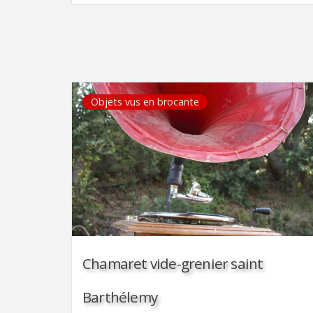
Objets vus en brocante
Chamaret vide-grenier saint
Barthélemy