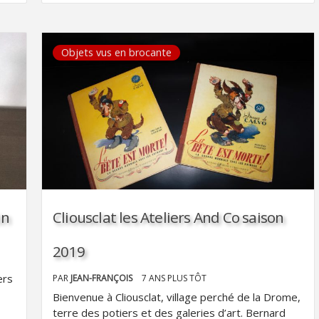
Objets vus en brocante
in
Cliousclat les Ateliers And Co saison
2019
ers
PAR
JEAN-FRANÇOIS
7 ANS PLUS TÔT
Bienvenue à Cliousclat, village perché de la Drome,
terre des potiers et des galeries d’art. Bernard