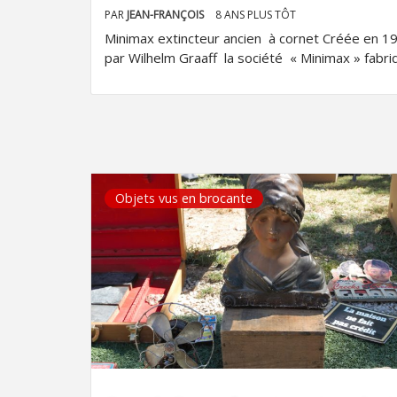
PAR
JEAN-FRANÇOIS
8 ANS PLUS TÔT
Minimax extincteur ancien à cornet Créée en 1
par Wilhelm Graaff la société « Minimax » fabri
Objets vus en brocante