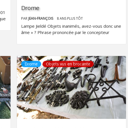
Drome
901
que
PAR
JEAN-FRANÇOIS
8 ANS PLUS TÔT
Lampe Jieldé Objets inanimés, avez-vous donc une
âme » ? Phrase prononcée par le concepteur
Drome
Objets vus en brocante