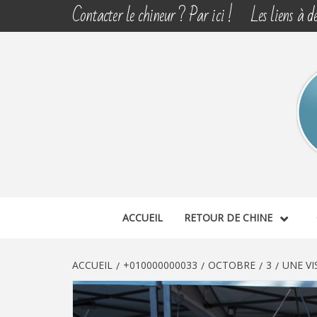
Aller
Contacter le chineur ? Par ici !
Les liens à dé
au
contenu
CHINE 
DÉCOUVERTE, PARTAGE DU DIMANCHE
ACCUEIL
RETOUR DE CHINE
ACCUEIL
+010000000033
OCTOBRE
3
UNE VI