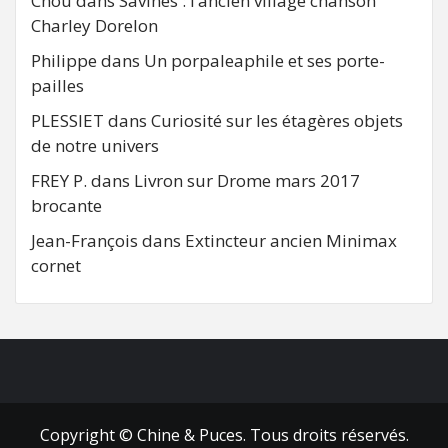
Chou
dans
Savines : l’ancien village chanson
Charley Dorelon
Philippe
dans
Un porpaleaphile et ses porte-
pailles
PLESSIET
dans
Curiosité sur les étagères objets
de notre univers
FREY P.
dans
Livron sur Drome mars 2017
brocante
Jean-François
dans
Extincteur ancien Minimax
cornet
FB
RSS
Copyright © Chine & Puces. Tous droits réservés.