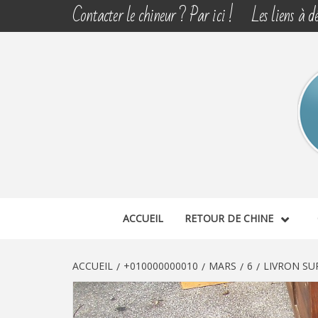
Aller
Contacter le chineur ? Par ici !
Les liens à dé
au
contenu
CHINE 
DÉCOUVERTE, PARTAGE DU DIMANCHE
ACCUEIL
RETOUR DE CHINE
ACCUEIL
+010000000010
MARS
6
LIVRON SU