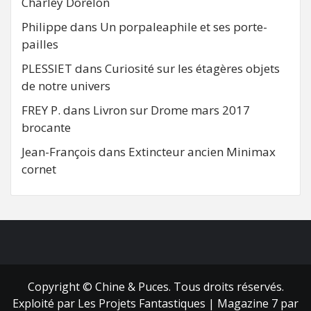
Charley Dorelon
Philippe
dans
Un porpaleaphile et ses porte-
pailles
PLESSIET
dans
Curiosité sur les étagères objets
de notre univers
FREY P.
dans
Livron sur Drome mars 2017
brocante
Jean-François
dans
Extincteur ancien Minimax
cornet
FB
RSS
Copyright © Chine & Puces. Tous droits réservés.
Exploité par Les Projets Fantastiques
|
Magazine 7
par