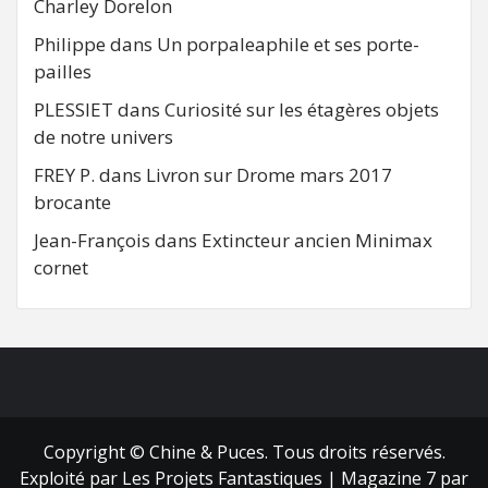
Charley Dorelon
Philippe
dans
Un porpaleaphile et ses porte-
pailles
PLESSIET
dans
Curiosité sur les étagères objets
de notre univers
FREY P.
dans
Livron sur Drome mars 2017
brocante
Jean-François
dans
Extincteur ancien Minimax
cornet
FB
RSS
Copyright © Chine & Puces. Tous droits réservés.
Exploité par Les Projets Fantastiques
|
Magazine 7
par