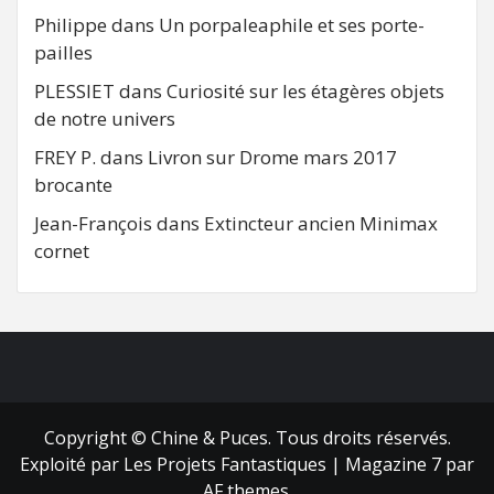
Philippe
dans
Un porpaleaphile et ses porte-
pailles
PLESSIET
dans
Curiosité sur les étagères objets
de notre univers
FREY P.
dans
Livron sur Drome mars 2017
brocante
Jean-François
dans
Extincteur ancien Minimax
cornet
FB
RSS
Copyright © Chine & Puces. Tous droits réservés.
Exploité par Les Projets Fantastiques
|
Magazine 7
par
AF themes.