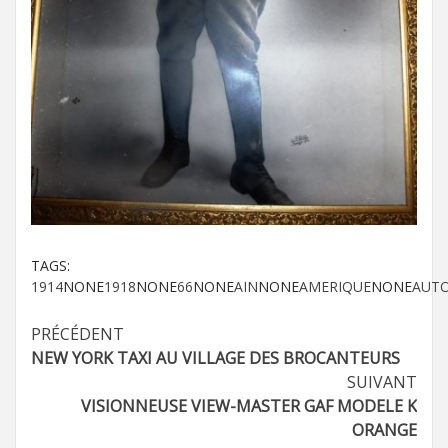
TAGS:
1914
NONE
1918
NONE
66
NONE
AIN
NONE
AMERIQUE
NONE
AUT
Navigation
PRÉCÉDENT
NEW YORK TAXI AU VILLAGE DES BROCANTEURS
d’article
SUIVANT
VISIONNEUSE VIEW-MASTER GAF MODELE K
ORANGE