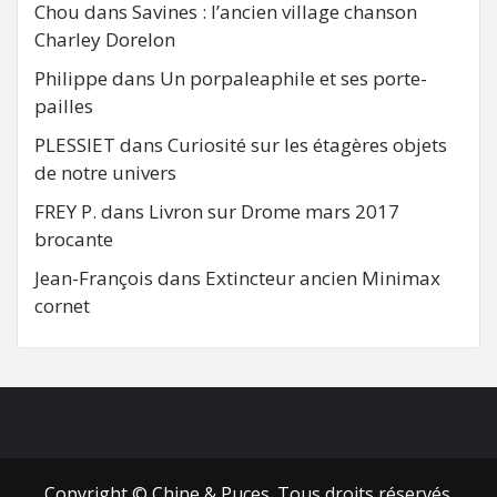
Chou
dans
Savines : l’ancien village chanson
Charley Dorelon
Philippe
dans
Un porpaleaphile et ses porte-
pailles
PLESSIET
dans
Curiosité sur les étagères objets
de notre univers
FREY P.
dans
Livron sur Drome mars 2017
brocante
Jean-François
dans
Extincteur ancien Minimax
cornet
FB
RSS
Copyright © Chine & Puces. Tous droits réservés.