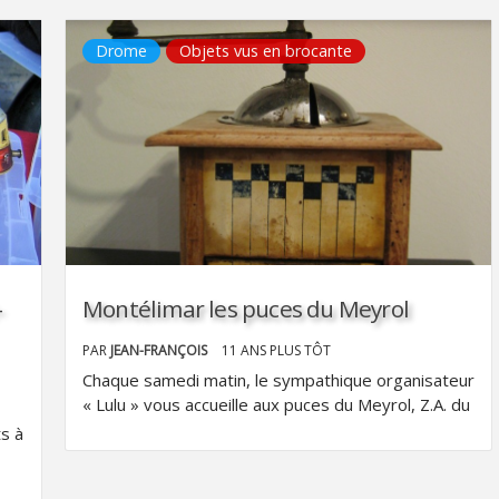
Drome
Objets vus en brocante
-
Montélimar les puces du Meyrol
PAR
JEAN-FRANÇOIS
11 ANS PLUS TÔT
Chaque samedi matin, le sympathique organisateur
« Lulu » vous accueille aux puces du Meyrol, Z.A. du
s à