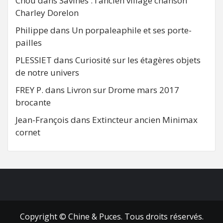
Chou
dans
Savines : l’ancien village chanson
Charley Dorelon
Philippe
dans
Un porpaleaphile et ses porte-
pailles
PLESSIET
dans
Curiosité sur les étagères objets
de notre univers
FREY P.
dans
Livron sur Drome mars 2017
brocante
Jean-François
dans
Extincteur ancien Minimax
cornet
FB
RSS
Copyright © Chine & Puces. Tous droits réservés.