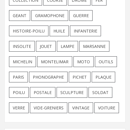
COLLECTION
COURSE
DROME
FER
GEANT
GRAMOPHONE
GUERRE
HISTOIRE-POILU
HUILE
INFANTERIE
INSOLITE
JOUET
LAMPE
MARSANNE
MICHELIN
MONTELIMAR
MOTO
OUTILS
PARIS
PHONOGRAPHE
PICHET
PLAQUE
POILU
POSTALE
SCULPTURE
SOLDAT
VERRE
VIDE-GRENIERS
VINTAGE
VOITURE