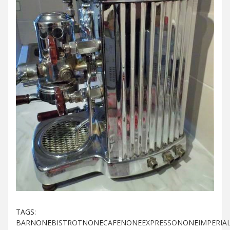
TAGS:
BAR
NONE
BISTROT
NONE
CAFE
NONE
EXPRESSO
NONE
IMPERIA