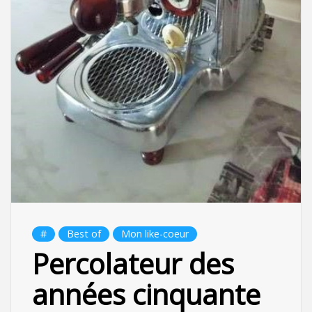
#
Best of
Mon like-coeur
Percolateur des
années cinquante