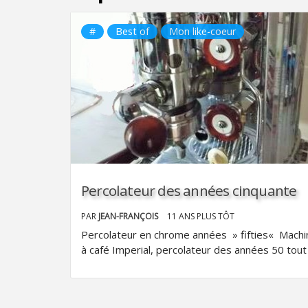
#
Best of
Mon like-coeur
Percolateur des années cinquante
PAR
JEAN-FRANÇOIS
11 ANS PLUS TÔT
Percolateur en chrome années » fifties« Machi
à café Imperial, percolateur des années 50 tout