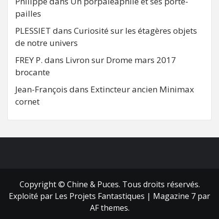
Philippe
dans
Un porpaleaphile et ses porte-
pailles
PLESSIET
dans
Curiosité sur les étagères objets
de notre univers
FREY P.
dans
Livron sur Drome mars 2017
brocante
Jean-François
dans
Extincteur ancien Minimax
cornet
FB
RSS
Copyright © Chine & Puces. Tous droits réservés.
Exploité par Les Projets Fantastiques
|
Magazine 7
par
AF themes.