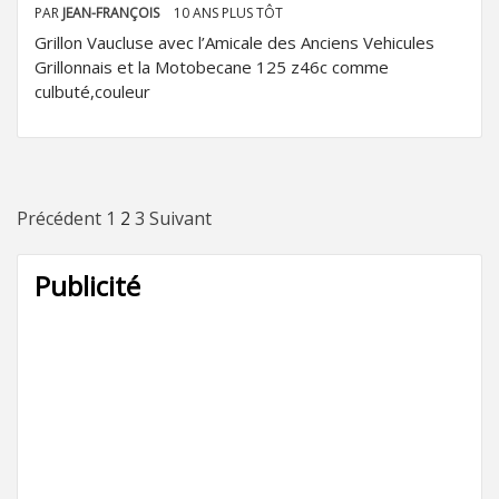
PAR
JEAN-FRANÇOIS
10 ANS PLUS TÔT
Grillon Vaucluse avec l’Amicale des Anciens Vehicules
Grillonnais et la Motobecane 125 z46c comme
culbuté,couleur
Pagination
Précédent
1
2
3
Suivant
des
Publicité
publications