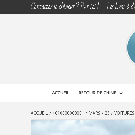
Aller
Contacter le chineur ? Par ici !
Les liens à dé
au
contenu
CHINE 
DÉCOUVERTE, PARTAGE DU DIMANCHE
ACCUEIL
RETOUR DE CHINE
ACCUEIL
+010000000001
MARS
23
VOITURES