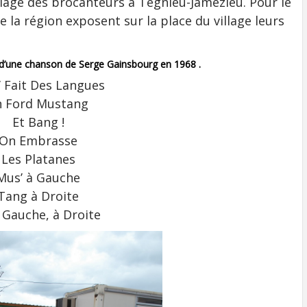
llage des brocanteurs à Tégnieu-Jamézieu. Pour le
de la région exposent sur la place du village leurs
 d’une chanson de Serge Gainsbourg en 1968 .
’ Fait Des Langues
n Ford Mustang
Et Bang !
On Embrasse
Les Platanes
Mus’ à Gauche
Tang à Droite
 Gauche, à Droite