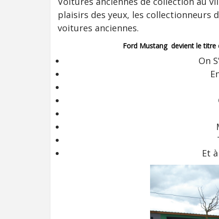
Voitures anciennes de collection au vi
plaisirs des yeux, les collectionneurs 
voitures anciennes.
Ford Mustang devient le titre
On S
E
Et à