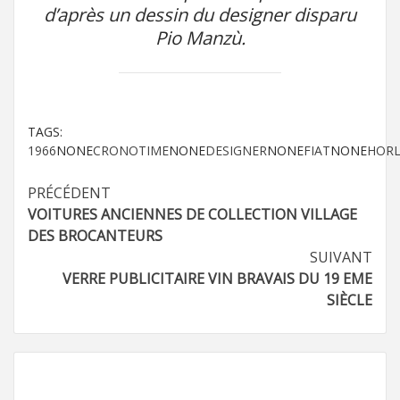
d’après un dessin du designer disparu
Pio Manzù.
TAGS:
1966
NONE
CRONOTIME
NONE
DESIGNER
NONE
FIAT
NONE
HOR
Navigation
PRÉCÉDENT
VOITURES ANCIENNES DE COLLECTION VILLAGE
d’article
DES BROCANTEURS
SUIVANT
VERRE PUBLICITAIRE VIN BRAVAIS DU 19 EME
SIÈCLE