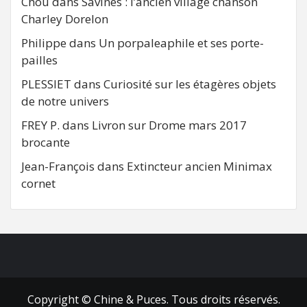
Chou
dans
Savines : l’ancien village chanson
Charley Dorelon
Philippe
dans
Un porpaleaphile et ses porte-
pailles
PLESSIET
dans
Curiosité sur les étagères objets
de notre univers
FREY P.
dans
Livron sur Drome mars 2017
brocante
Jean-François
dans
Extincteur ancien Minimax
cornet
FB
RSS
Copyright © Chine & Puces. Tous droits réservés.