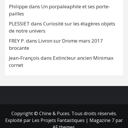
Philippe
dans
Un porpaleaphile et ses porte-
pailles
PLESSIET
dans
Curiosité sur les étagères objets
de notre univers
FREY P.
dans
Livron sur Drome mars 2017
brocante
Jean-François
dans
Extincteur ancien Minimax
cornet
FB
RSS
Copyright © Chine & Puces. Tous droits réservés.
Exploité par Les Projets Fantastiques
|
Magazine 7
par
AF themes.