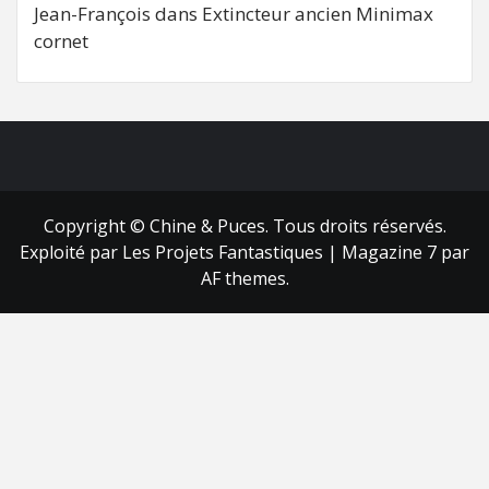
Jean-François
dans
Extincteur ancien Minimax
cornet
FB
RSS
Copyright © Chine & Puces. Tous droits réservés.
Exploité par Les Projets Fantastiques
|
Magazine 7
par
AF themes.