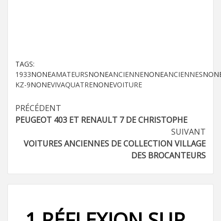
TAGS:
1933
NONE
AMATEURS
NONE
ANCIENNE
NONE
ANCIENNES
NON
KZ-9
NONE
VIVAQUATRE
NONE
VOITURE
Navigation
PRÉCÉDENT
PEUGEOT 403 ET RENAULT 7 DE CHRISTOPHE
d’article
SUIVANT
VOITURES ANCIENNES DE COLLECTION VILLAGE
DES BROCANTEURS
1 RÉFLEXION SUR