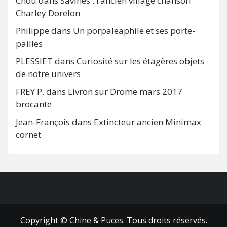
Chou
dans
Savines : l’ancien village chanson
Charley Dorelon
Philippe
dans
Un porpaleaphile et ses porte-
pailles
PLESSIET
dans
Curiosité sur les étagères objets
de notre univers
FREY P.
dans
Livron sur Drome mars 2017
brocante
Jean-François
dans
Extincteur ancien Minimax
cornet
FB
RSS
Copyright © Chine & Puces. Tous droits réservés.