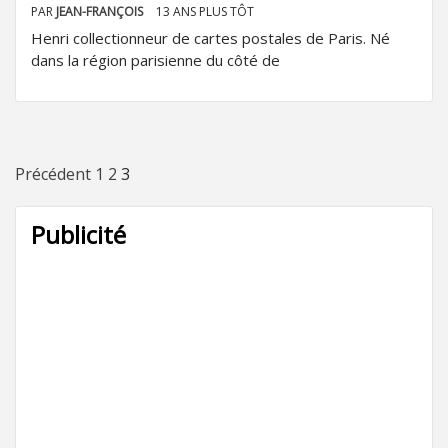
PAR
JEAN-FRANÇOIS
13 ANS PLUS TÔT
Henri collectionneur de cartes postales de Paris. Né
dans la région parisienne du côté de
Pagination
Précédent
1
2
3
des
Publicité
publications