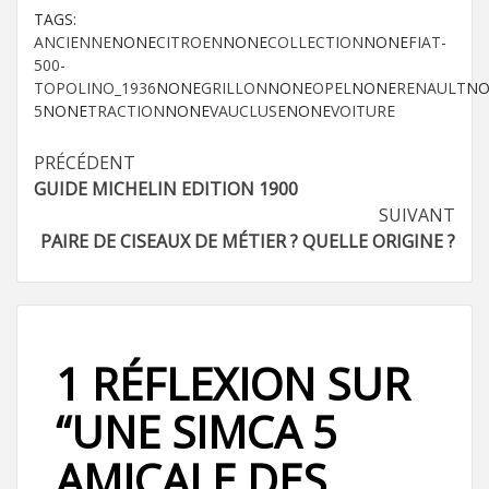
TAGS:
ANCIENNE
NONE
CITROEN
NONE
COLLECTION
NONE
FIAT-
500-
TOPOLINO_1936
NONE
GRILLON
NONE
OPEL
NONE
RENAULT
NO
5
NONE
TRACTION
NONE
VAUCLUSE
NONE
VOITURE
Navigation
PRÉCÉDENT
GUIDE MICHELIN EDITION 1900
d’article
SUIVANT
PAIRE DE CISEAUX DE MÉTIER ? QUELLE ORIGINE ?
1 RÉFLEXION SUR
“
UNE SIMCA 5
AMICALE DES