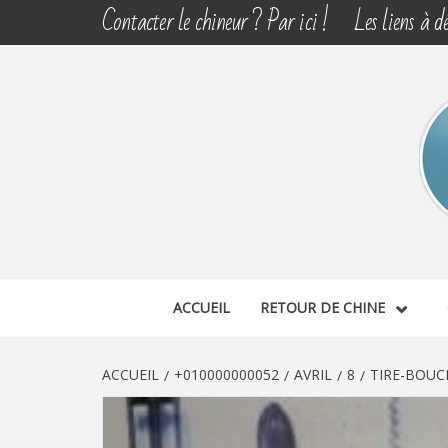
Aller
Contacter le chineur ? Par ici !
Les liens à dé
au
contenu
CHINE 
DÉCOUVERTE, PARTAGE DU DIMANCHE
ACCUEIL
RETOUR DE CHINE
ACCUEIL
+010000000052
AVRIL
8
TIRE-BOUC