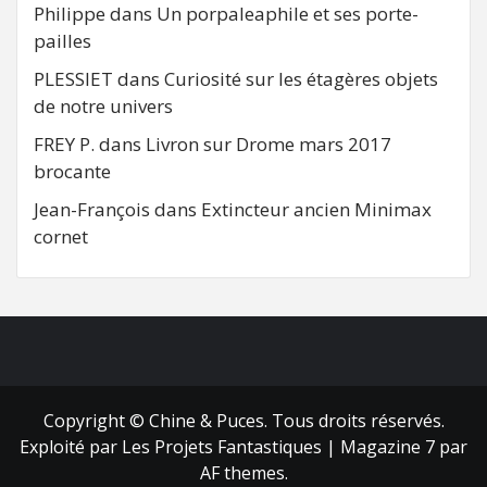
Philippe
dans
Un porpaleaphile et ses porte-
pailles
PLESSIET
dans
Curiosité sur les étagères objets
de notre univers
FREY P.
dans
Livron sur Drome mars 2017
brocante
Jean-François
dans
Extincteur ancien Minimax
cornet
FB
RSS
Copyright © Chine & Puces. Tous droits réservés.
Exploité par Les Projets Fantastiques
|
Magazine 7
par
AF themes.