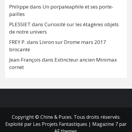
Philippe
dans
Un porpaleaphile et ses porte-
pailles
PLESSIET
dans
Curiosité sur les étagères objets
de notre univers
FREY P.
dans
Livron sur Drome mars 2017
brocante
Jean-François
dans
Extincteur ancien Minimax
cornet
FB
RSS
Copyright © Chine & Puces. Tous droits réservés.
Exploité par Les Projets Fantastiques
|
Magazine 7
par
AF themes.