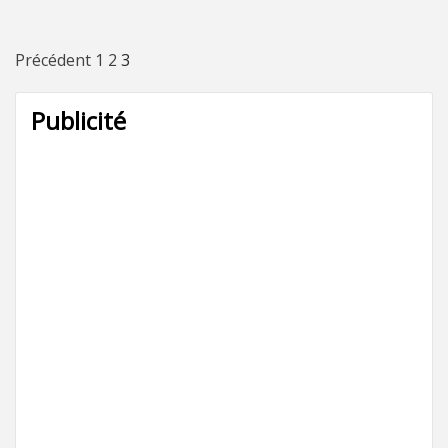
Pagination
Précédent
1
2
3
des
Publicité
publications