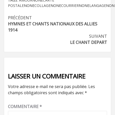
TAGS:
AMOUR
NONE
CARTE
POSTALE
NONE
COLLAGE
NONE
COURRIER
NONE
LANGAGE
NON
Navigation
PRÉCÉDENT
HYMNES ET CHANTS NATIONAUX DES ALLIES
d’article
1914
SUIVANT
LE CHANT DEPART
LAISSER UN COMMENTAIRE
Votre adresse e-mail ne sera pas publiée.
Les
champs obligatoires sont indiqués avec
*
COMMENTAIRE
*