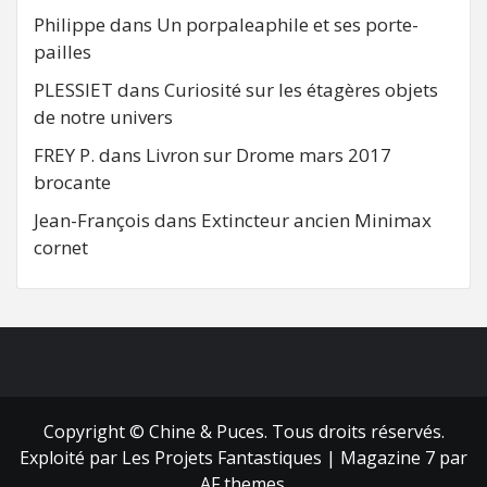
Philippe
dans
Un porpaleaphile et ses porte-
pailles
PLESSIET
dans
Curiosité sur les étagères objets
de notre univers
FREY P.
dans
Livron sur Drome mars 2017
brocante
Jean-François
dans
Extincteur ancien Minimax
cornet
FB
RSS
Copyright © Chine & Puces. Tous droits réservés.
Exploité par Les Projets Fantastiques
|
Magazine 7
par
AF themes.