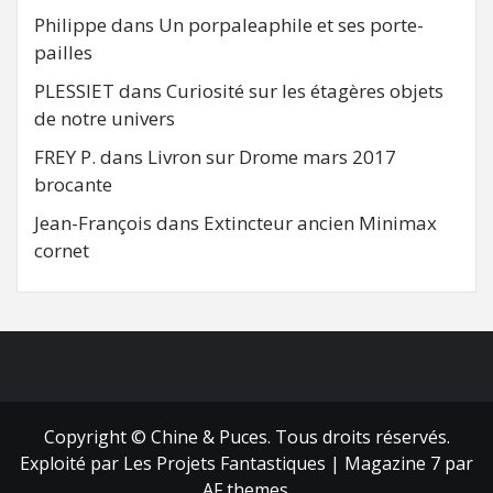
Philippe
dans
Un porpaleaphile et ses porte-
pailles
PLESSIET
dans
Curiosité sur les étagères objets
de notre univers
FREY P.
dans
Livron sur Drome mars 2017
brocante
Jean-François
dans
Extincteur ancien Minimax
cornet
FB
RSS
Copyright © Chine & Puces. Tous droits réservés.
Exploité par Les Projets Fantastiques
|
Magazine 7
par
AF themes.