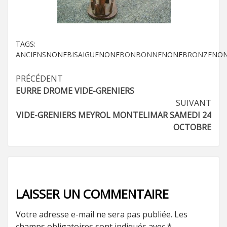
TAGS:
ANCIENS
NONE
BISAIGUE
NONE
BONBONNE
NONE
BRONZE
NO
Navigation
PRÉCÉDENT
EURRE DROME VIDE-GRENIERS
d’article
SUIVANT
VIDE-GRENIERS MEYROL MONTELIMAR SAMEDI 24
OCTOBRE
LAISSER UN COMMENTAIRE
Votre adresse e-mail ne sera pas publiée.
Les
champs obligatoires sont indiqués avec
*