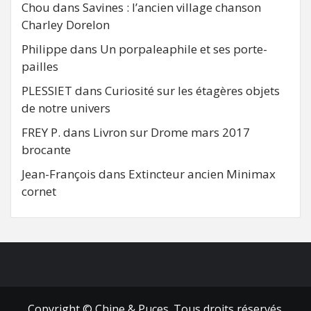
Chou
dans
Savines : l’ancien village chanson
Charley Dorelon
Philippe
dans
Un porpaleaphile et ses porte-
pailles
PLESSIET
dans
Curiosité sur les étagères objets
de notre univers
FREY P.
dans
Livron sur Drome mars 2017
brocante
Jean-François
dans
Extincteur ancien Minimax
cornet
FB
RSS
Copyright © Chine & Puces. Tous droits réservés.