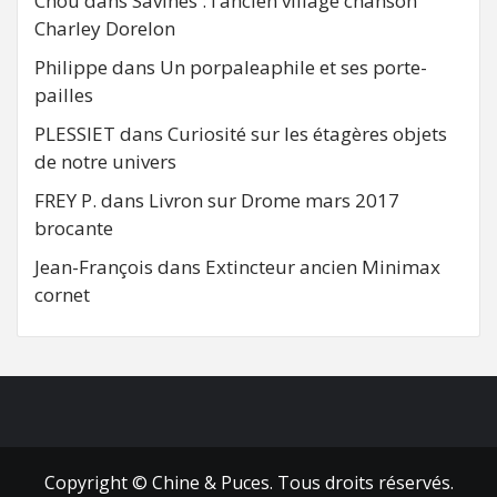
Chou
dans
Savines : l’ancien village chanson
Charley Dorelon
Philippe
dans
Un porpaleaphile et ses porte-
pailles
PLESSIET
dans
Curiosité sur les étagères objets
de notre univers
FREY P.
dans
Livron sur Drome mars 2017
brocante
Jean-François
dans
Extincteur ancien Minimax
cornet
FB
RSS
Copyright © Chine & Puces. Tous droits réservés.