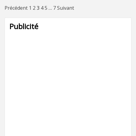
Pagination
Précédent
1
2
3
4
5
…
7
Suivant
des
Publicité
publications