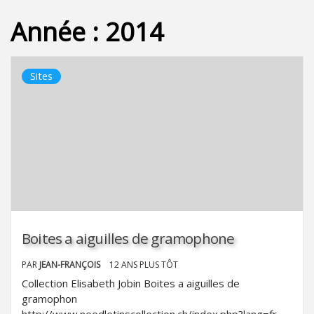
Année :
2014
Sites
Boites a aiguilles de gramophone
PAR
JEAN-FRANÇOIS
12 ANS PLUS TÔT
Collection Elisabeth Jobin Boites a aiguilles de
gramophon
http://www.needletinscollection.ch/index.php?lang=fr