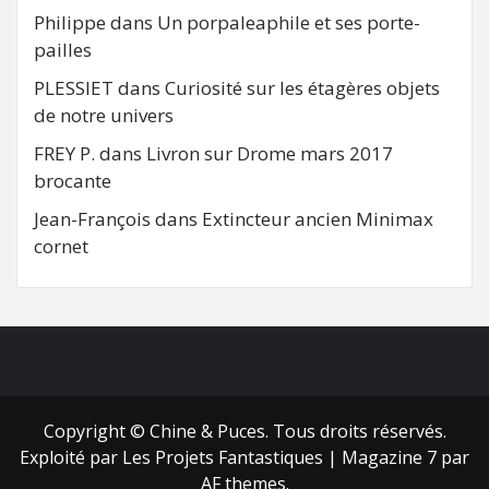
Philippe
dans
Un porpaleaphile et ses porte-
pailles
PLESSIET
dans
Curiosité sur les étagères objets
de notre univers
FREY P.
dans
Livron sur Drome mars 2017
brocante
Jean-François
dans
Extincteur ancien Minimax
cornet
FB
RSS
Copyright © Chine & Puces. Tous droits réservés.
Exploité par Les Projets Fantastiques
|
Magazine 7
par
AF themes.