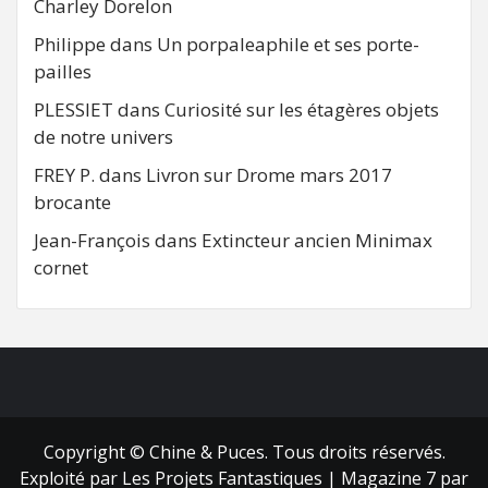
Charley Dorelon
Philippe
dans
Un porpaleaphile et ses porte-
pailles
PLESSIET
dans
Curiosité sur les étagères objets
de notre univers
FREY P.
dans
Livron sur Drome mars 2017
brocante
Jean-François
dans
Extincteur ancien Minimax
cornet
FB
RSS
Copyright © Chine & Puces. Tous droits réservés.
Exploité par Les Projets Fantastiques
|
Magazine 7
par