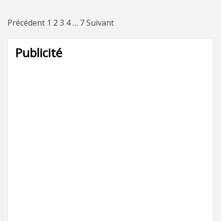
Pagination
Précédent
1
2
3
4
…
7
Suivant
des
Publicité
publications