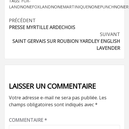
TAGS:
FOX-
LAND
NONE
FOXLAND
NONE
MARTINIQUE
NONE
PUNCH
NONE
R
Navigation
PRÉCÉDENT
PRESSE MYRTILLE ARDECHOIS
d’article
SUIVANT
SAINT GERVAIS SUR ROUBION YARDLEY ENGLISH
LAVENDER
LAISSER UN COMMENTAIRE
Votre adresse e-mail ne sera pas publiée.
Les
champs obligatoires sont indiqués avec
*
COMMENTAIRE
*