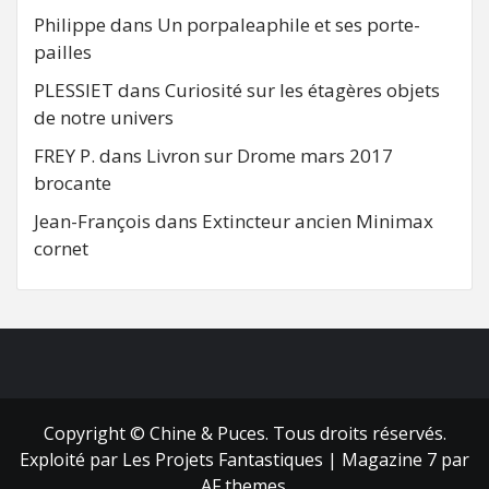
Philippe
dans
Un porpaleaphile et ses porte-
pailles
PLESSIET
dans
Curiosité sur les étagères objets
de notre univers
FREY P.
dans
Livron sur Drome mars 2017
brocante
Jean-François
dans
Extincteur ancien Minimax
cornet
FB
RSS
Copyright © Chine & Puces. Tous droits réservés.
Exploité par Les Projets Fantastiques
|
Magazine 7
par
AF themes.