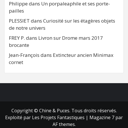
Philippe
dans
Un porpaleaphile et ses porte-
pailles
PLESSIET
dans
Curiosité sur les étagères objets
de notre univers
FREY P.
dans
Livron sur Drome mars 2017
brocante
Jean-François
dans
Extincteur ancien Minimax
cornet
FB
RSS
Copyright © Chine & Puces. Tous droits réservés.
Exploité par Les Projets Fantastiques
|
Magazine 7
par
AF themes.