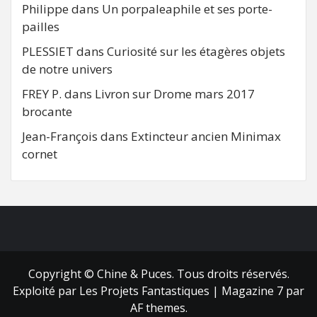
Philippe
dans
Un porpaleaphile et ses porte-
pailles
PLESSIET
dans
Curiosité sur les étagères objets
de notre univers
FREY P.
dans
Livron sur Drome mars 2017
brocante
Jean-François
dans
Extincteur ancien Minimax
cornet
FB
RSS
Copyright © Chine & Puces. Tous droits réservés.
Exploité par Les Projets Fantastiques
|
Magazine 7
par
AF themes.