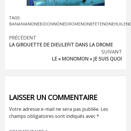
TAGS:
BANANIA
NONE
BIDON
NONE
DROME
NONE
FETE
NONE
HUILE
N
Navigation
PRÉCÉDENT
LA GIROUETTE DE DIEULEFIT DANS LA DROME
d’article
SUIVANT
LE « MONOMON » JE SUIS QUOI
LAISSER UN COMMENTAIRE
Votre adresse e-mail ne sera pas publiée.
Les
champs obligatoires sont indiqués avec
*