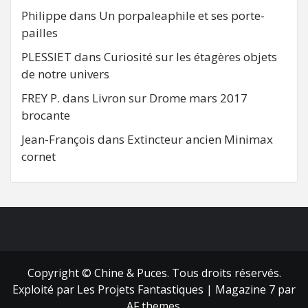
Philippe
dans
Un porpaleaphile et ses porte-
pailles
PLESSIET
dans
Curiosité sur les étagères objets
de notre univers
FREY P.
dans
Livron sur Drome mars 2017
brocante
Jean-François
dans
Extincteur ancien Minimax
cornet
FB
RSS
Copyright © Chine & Puces. Tous droits réservés.
Exploité par Les Projets Fantastiques
|
Magazine 7
par
AF themes.