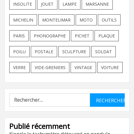
INSOLITE
JOUET
LAMPE
MARSANNE
MICHELIN
MONTELIMAR
MOTO
OUTILS
PARIS
PHONOGRAPHE
PICHET
PLAQUE
POILU
POSTALE
SCULPTURE
SOLDAT
VERRE
VIDE-GRENIERS
VINTAGE
VOITURE
Rechercher :
Publié récemment
Kienzle le tachymètre détourné en pendule