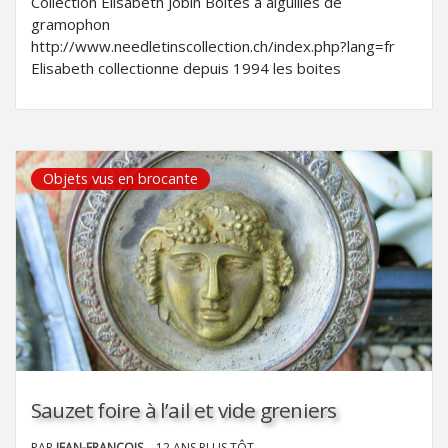
Collection Elisabeth Jobin Boites a aiguilles de
gramophon
http://www.needletinscollection.ch/index.php?lang=fr
Elisabeth collectionne depuis 1994 les boites
Objets vus en brocante
Sauzet foire à l’ail et vide greniers
PAR
JEAN-FRANÇOIS
12 ANS PLUS TÔT