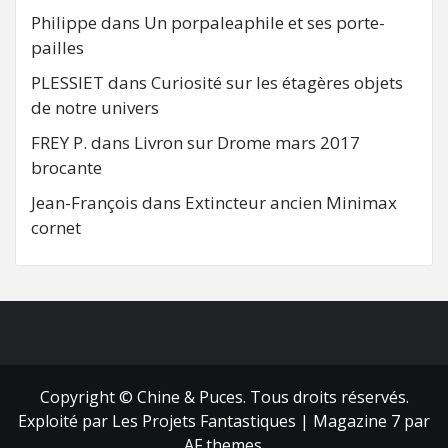
Philippe
dans
Un porpaleaphile et ses porte-
pailles
PLESSIET
dans
Curiosité sur les étagères objets
de notre univers
FREY P.
dans
Livron sur Drome mars 2017
brocante
Jean-François
dans
Extincteur ancien Minimax
cornet
FB
RSS
Copyright © Chine & Puces. Tous droits réservés.
Exploité par Les Projets Fantastiques
|
Magazine 7
par
AF themes.