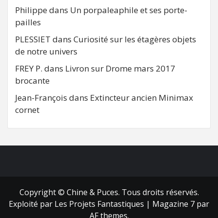
Philippe
dans
Un porpaleaphile et ses porte-
pailles
PLESSIET
dans
Curiosité sur les étagères objets
de notre univers
FREY P.
dans
Livron sur Drome mars 2017
brocante
Jean-François
dans
Extincteur ancien Minimax
cornet
FB
RSS
Copyright © Chine & Puces. Tous droits réservés.
Exploité par Les Projets Fantastiques
|
Magazine 7
par
AF themes.