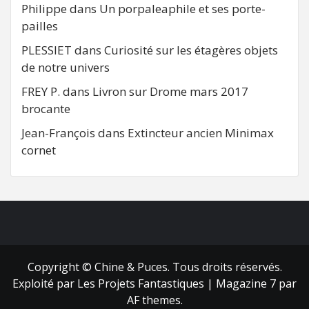
Philippe
dans
Un porpaleaphile et ses porte-
pailles
PLESSIET
dans
Curiosité sur les étagères objets
de notre univers
FREY P.
dans
Livron sur Drome mars 2017
brocante
Jean-François
dans
Extincteur ancien Minimax
cornet
FB
RSS
Copyright © Chine & Puces. Tous droits réservés.
Exploité par Les Projets Fantastiques
|
Magazine 7
par
AF themes.