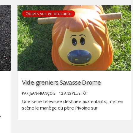
Objets vus en brocante
Vide-greniers Savasse Drome
PAR
JEAN-FRANÇOIS
12 ANS PLUS TÔT
Une série télévisée destinée aux enfants, met en
scène le manège du père Pivoine sur
s